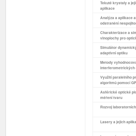
Tekuté krystaly a je
aplikace
Analýza a aplikace a
odstranění nespojito
Charakterizace a si
vlnoplochy pro optic
Simulátor dynamický
adaptivní optiku
Metody vyhodnocov
interferometrických 
Využití paralelního 
algoritmů pomocí G
Asférické optické pl
měření tvaru
Rozvoj laboratorních
Lasery a jejich apli