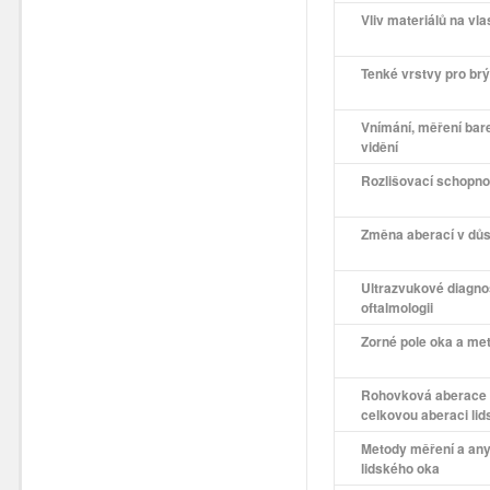
Vliv materiálů na vl
Tenké vrstvy pro br
Vnímání, měření bar
vidění
Rozlišovací schopno
Změna aberací v dů
Ultrazvukové diagno
oftalmologii
Zorné pole oka a me
Rohovková aberace ok
celkovou aberaci li
Metody měření a anyl
lidského oka