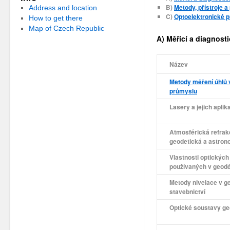
B)
Metody, přístroje a
Address and location
C)
Optoelektronické 
How to get there
Map of Czech Republic
A) Měřicí a diagnost
Název
Metody měření úhlů v
průmyslu
Lasery a jejich aplik
Atmosférická refrakce
geodetická a astron
Vlastnosti optických
používaných v geodé
Metody nivelace v ge
stavebnictví
Optické soustavy ge