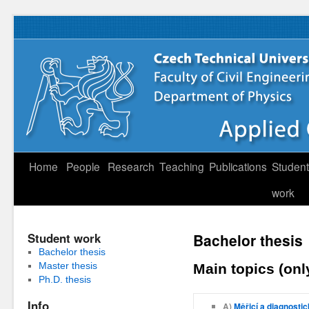
Home
People
Research
Teaching
Publications
Student
work
Student work
Bachelor thesis
Bachelor thesis
Master thesis
Main topics (onl
Ph.D. thesis
Info
A)
Měřicí a diagnosti