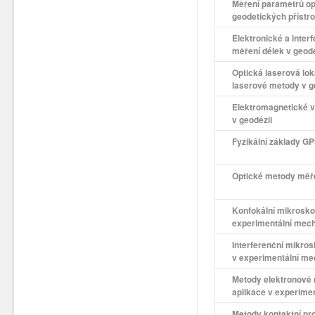
Měření parametrů op
geodetických přístro
Elektronické a inte
měření délek v geod
Optická laserová lo
laserové metody v g
Elektromagnetické vl
v geodézii
Fyzikální základy G
Optické metody měře
Konfokální mikroskop
experimentální mec
Interferenční mikrosk
v experimentální me
Metody elektronové m
aplikace v experime
Metody kontaktní pro