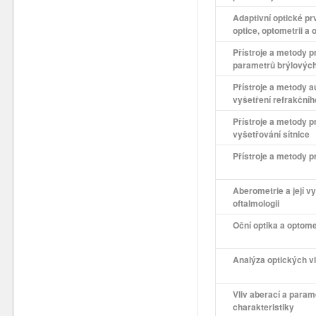
Adaptivní optické prv
optice, optometrii a 
Přístroje a metody p
parametrů brýlovýc
Přístroje a metody 
vyšetření refrakčníh
Přístroje a metody p
vyšetřování sítnice
Přístroje a metody p
Aberometrie a její vy
oftalmologii
Oční optika a optome
Analýza optických vl
Vliv aberací a param
charakteristiky