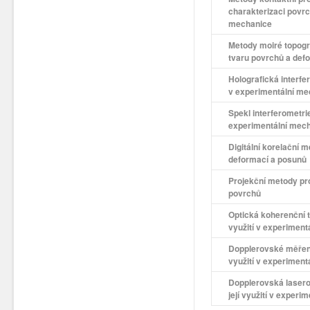
charakterizaci povrc
mechanice
Metody moiré topogr
tvaru povrchů a def
Holografická interfer
v experimentální me
Spekl interferometrie 
experimentální mec
Digitální korelační 
deformací a posunů
Projekční metody pr
povrchů
Optická koherenční t
využití v experimen
Dopplerovské měření
využití v experimen
Dopplerovská laser
její využití v exper