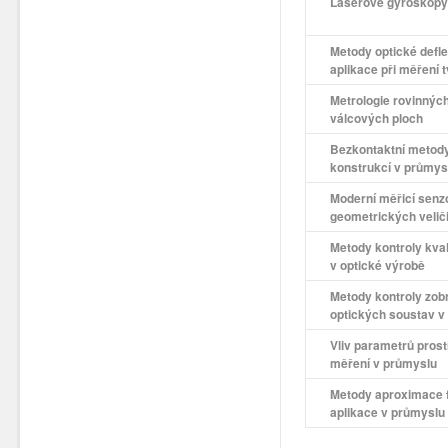
Laserové gyroskopy a
Metody optické defle
aplikace při měření 
Metrologie rovinných
válcových ploch
Bezkontaktní metody
konstrukcí v průmys
Moderní měřicí senzo
geometrických velič
Metody kontroly kval
v optické výrobě
Metody kontroly zobr
optických soustav v
Vliv parametrů prost
měření v průmyslu
Metody aproximace fu
aplikace v průmyslu 