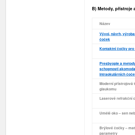
B) Metody, přístroje
Název
Vývoj, návrh, výroba
čoček
Kontaktní čočky pro
Presbyopie a metod
schopnosti akomoda
intraokulárních čoč
Moderní přístrojová 
glaukomu
Laserové refrakční 
Umělé oko – sen nebo
Brýlové čočky – mate
parametry