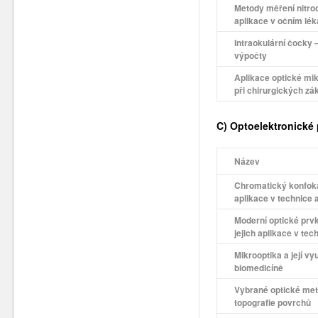
Metody měření nitroo
aplikace v očním lék
Intraokulární čocky –
výpočty
Aplikace optické mik
při chirurgických zá
C) Optoelektronické
Název
Chromatický konfokál
aplikace v technice 
Moderní optické prvk
jejich aplikace v te
Mikrooptika a její vyu
biomedicíně
Vybrané optické me
topografie povrchů