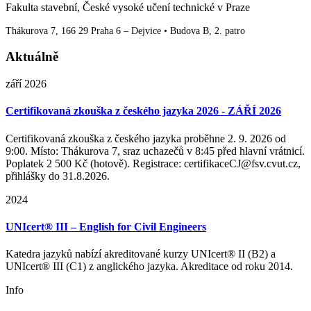
Fakulta stavební, České vysoké učení technické v Praze
Thákurova 7, 166 29 Praha 6 – Dejvice • Budova B, 2. patro
Aktuálně
září 2026
Certifikovaná zkouška z českého jazyka 2026 - ZÁŘÍ 2026
Certifikovaná zkouška z českého jazyka proběhne 2. 9. 2026 od
9:00. Místo: Thákurova 7, sraz uchazečů v 8:45 před hlavní vrátnicí.
Poplatek 2 500 Kč (hotově). Registrace: certifikaceCJ@fsv.cvut.cz,
přihlášky do 31.8.2026.
2024
UNIcert® III – English for Civil Engineers
Katedra jazyků nabízí akreditované kurzy UNIcert® II (B2) a
UNIcert® III (C1) z anglického jazyka. Akreditace od roku 2014.
Info