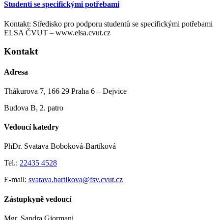
Studenti se specifickými potřebami
Kontakt: Středisko pro podporu studentů se specifickými potřebami
ELSA ČVUT – www.elsa.cvut.cz
Kontakt
Adresa
Thákurova 7, 166 29 Praha 6 – Dejvice
Budova B, 2. patro
Vedoucí katedry
PhDr. Svatava Boboková-Bartíková
Tel.:
22435 4528
E-mail:
svatava.bartikova@fsv.cvut.cz
Zástupkyně vedoucí
Mgr. Sandra Giormani