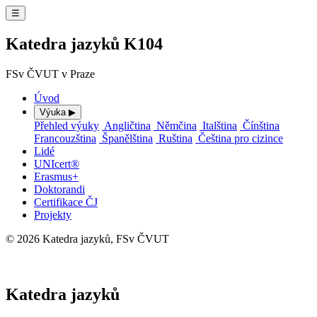
☰
Katedra jazyků K104
FSv ČVUT v Praze
Úvod
Výuka
▶
Přehled výuky
Angličtina
Němčina
Italština
Čínština
Francouzština
Španělština
Ruština
Čeština pro cizince
Lidé
UNIcert®
Erasmus+
Doktorandi
Certifikace ČJ
Projekty
© 2026 Katedra jazyků, FSv ČVUT
⚙ Administrace
Katedra jazyků