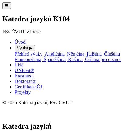
☰
Katedra jazyků K104
FSv ČVUT v Praze
Úvod
Výuka
▶
Přehled výuky
Angličtina
Němčina
Italština
Čínština
Francouzština
Španělština
Ruština
Čeština pro cizince
Lidé
UNIcert®
Erasmus+
Doktorandi
Certifikace ČJ
Projekty
© 2026 Katedra jazyků, FSv ČVUT
⚙ Administrace
Katedra jazyků