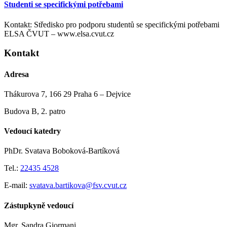
Studenti se specifickými potřebami
Kontakt: Středisko pro podporu studentů se specifickými potřebami
ELSA ČVUT – www.elsa.cvut.cz
Kontakt
Adresa
Thákurova 7, 166 29 Praha 6 – Dejvice
Budova B, 2. patro
Vedoucí katedry
PhDr. Svatava Boboková-Bartíková
Tel.:
22435 4528
E-mail:
svatava.bartikova@fsv.cvut.cz
Zástupkyně vedoucí
Mgr. Sandra Giormani