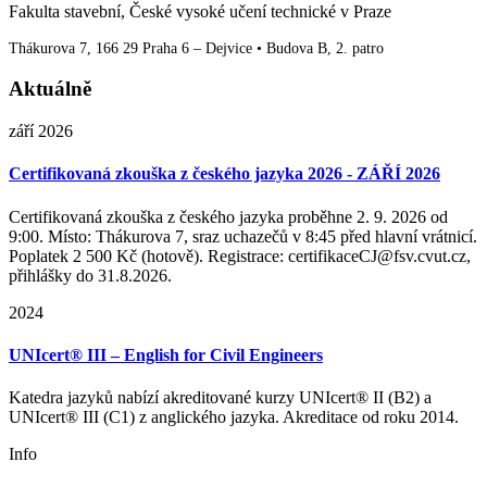
Fakulta stavební, České vysoké učení technické v Praze
Thákurova 7, 166 29 Praha 6 – Dejvice • Budova B, 2. patro
Aktuálně
září 2026
Certifikovaná zkouška z českého jazyka 2026 - ZÁŘÍ 2026
Certifikovaná zkouška z českého jazyka proběhne 2. 9. 2026 od
9:00. Místo: Thákurova 7, sraz uchazečů v 8:45 před hlavní vrátnicí.
Poplatek 2 500 Kč (hotově). Registrace: certifikaceCJ@fsv.cvut.cz,
přihlášky do 31.8.2026.
2024
UNIcert® III – English for Civil Engineers
Katedra jazyků nabízí akreditované kurzy UNIcert® II (B2) a
UNIcert® III (C1) z anglického jazyka. Akreditace od roku 2014.
Info