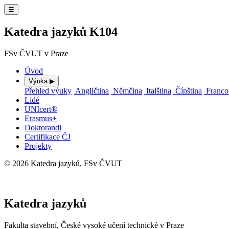
☰
Katedra jazyků K104
FSv ČVUT v Praze
Úvod
Výuka
▶
Přehled výuky
Angličtina
Němčina
Italština
Čínština
Franco
Lidé
UNIcert®
Erasmus+
Doktorandi
Certifikace ČJ
Projekty
© 2026 Katedra jazyků, FSv ČVUT
⚙ Administrace
Katedra jazyků
Fakulta stavební, České vysoké učení technické v Praze