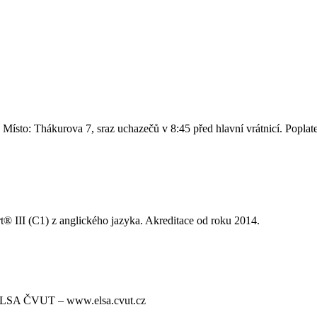
Místo: Thákurova 7, sraz uchazečů v 8:45 před hlavní vrátnicí. Poplat
® III (C1) z anglického jazyka. Akreditace od roku 2014.
i ELSA ČVUT – www.elsa.cvut.cz