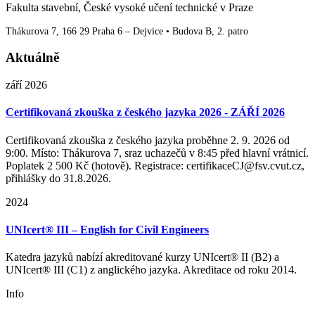
Fakulta stavební, České vysoké učení technické v Praze
Thákurova 7, 166 29 Praha 6 – Dejvice • Budova B, 2. patro
Aktuálně
září 2026
Certifikovaná zkouška z českého jazyka 2026 - ZÁŘÍ 2026
Certifikovaná zkouška z českého jazyka proběhne 2. 9. 2026 od
9:00. Místo: Thákurova 7, sraz uchazečů v 8:45 před hlavní vrátnicí.
Poplatek 2 500 Kč (hotově). Registrace: certifikaceCJ@fsv.cvut.cz,
přihlášky do 31.8.2026.
2024
UNIcert® III – English for Civil Engineers
Katedra jazyků nabízí akreditované kurzy UNIcert® II (B2) a
UNIcert® III (C1) z anglického jazyka. Akreditace od roku 2014.
Info