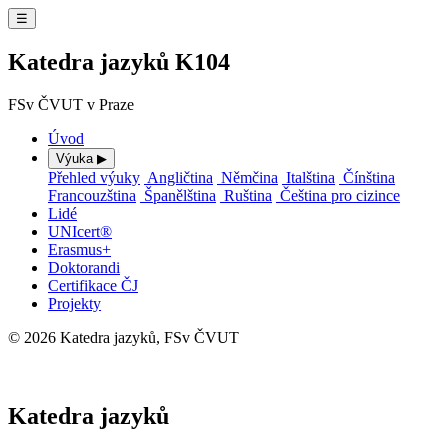
☰
Katedra jazyků K104
FSv ČVUT v Praze
Úvod
Výuka
▶
Přehled výuky
Angličtina
Němčina
Italština
Čínština
Francouzština
Španělština
Ruština
Čeština pro cizince
Lidé
UNIcert®
Erasmus+
Doktorandi
Certifikace ČJ
Projekty
© 2026 Katedra jazyků, FSv ČVUT
⚙ Administrace
Katedra jazyků