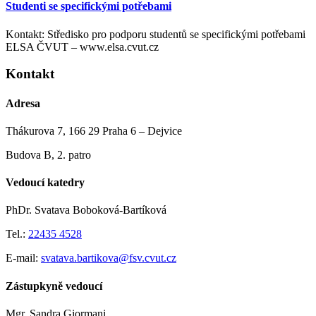
Studenti se specifickými potřebami
Kontakt: Středisko pro podporu studentů se specifickými potřebami
ELSA ČVUT – www.elsa.cvut.cz
Kontakt
Adresa
Thákurova 7, 166 29 Praha 6 – Dejvice
Budova B, 2. patro
Vedoucí katedry
PhDr. Svatava Boboková-Bartíková
Tel.:
22435 4528
E-mail:
svatava.bartikova@fsv.cvut.cz
Zástupkyně vedoucí
Mgr. Sandra Giormani