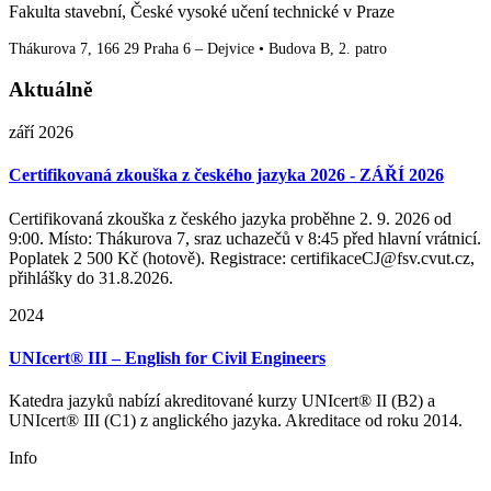
Fakulta stavební, České vysoké učení technické v Praze
Thákurova 7, 166 29 Praha 6 – Dejvice • Budova B, 2. patro
Aktuálně
září 2026
Certifikovaná zkouška z českého jazyka 2026 - ZÁŘÍ 2026
Certifikovaná zkouška z českého jazyka proběhne 2. 9. 2026 od
9:00. Místo: Thákurova 7, sraz uchazečů v 8:45 před hlavní vrátnicí.
Poplatek 2 500 Kč (hotově). Registrace: certifikaceCJ@fsv.cvut.cz,
přihlášky do 31.8.2026.
2024
UNIcert® III – English for Civil Engineers
Katedra jazyků nabízí akreditované kurzy UNIcert® II (B2) a
UNIcert® III (C1) z anglického jazyka. Akreditace od roku 2014.
Info