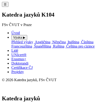
☰
Katedra jazyků K104
FSv ČVUT v Praze
Úvod
Výuka
▶
Přehled výuky
Angličtina
Němčina
Italština
Čínština
Francouzština
Španělština
Ruština
Čeština pro cizince
Lidé
UNIcert®
Erasmus+
Doktorandi
Certifikace ČJ
Projekty
© 2026 Katedra jazyků, FSv ČVUT
⚙ Administrace
Katedra jazyků