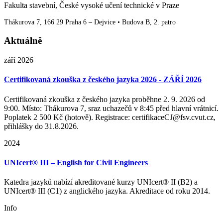
Fakulta stavební, České vysoké učení technické v Praze
Thákurova 7, 166 29 Praha 6 – Dejvice • Budova B, 2. patro
Aktuálně
září 2026
Certifikovaná zkouška z českého jazyka 2026 - ZÁŘÍ 2026
Certifikovaná zkouška z českého jazyka proběhne 2. 9. 2026 od
9:00. Místo: Thákurova 7, sraz uchazečů v 8:45 před hlavní vrátnicí.
Poplatek 2 500 Kč (hotově). Registrace: certifikaceCJ@fsv.cvut.cz,
přihlášky do 31.8.2026.
2024
UNIcert® III – English for Civil Engineers
Katedra jazyků nabízí akreditované kurzy UNIcert® II (B2) a
UNIcert® III (C1) z anglického jazyka. Akreditace od roku 2014.
Info