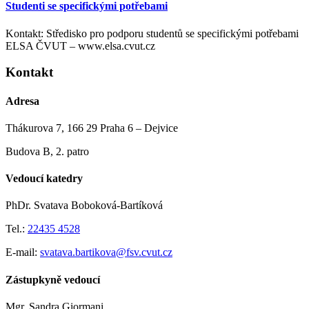
Studenti se specifickými potřebami
Kontakt: Středisko pro podporu studentů se specifickými potřebami
ELSA ČVUT – www.elsa.cvut.cz
Kontakt
Adresa
Thákurova 7, 166 29 Praha 6 – Dejvice
Budova B, 2. patro
Vedoucí katedry
PhDr. Svatava Boboková-Bartíková
Tel.:
22435 4528
E-mail:
svatava.bartikova@fsv.cvut.cz
Zástupkyně vedoucí
Mgr. Sandra Giormani