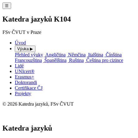
☰
Katedra jazyků K104
FSv ČVUT v Praze
Úvod
Výuka
▶
Přehled výuky
Angličtina
Němčina
Italština
Čínština
Francouzština
Španělština
Ruština
Čeština pro cizince
Lidé
UNIcert®
Erasmus+
Doktorandi
Certifikace ČJ
Projekty
© 2026 Katedra jazyků, FSv ČVUT
⚙ Administrace
Katedra jazyků